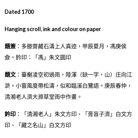
Dated 1700
Hanging scroll, ink and colour on paper
題簽
：多滕齋藏石濤上人真迹，甲辰夏月，馮庚侯
僉。鈐印：「馮」朱文圓印
題文
：臺榭凌空初過雨，陸渾（缺一字，山）庄向江
滸。小窗風度帶松濤，似和臨溪白鷺語。庚辰春仲，
清湘老人濟大滌草堂雨中作畫。
鈐印
：「清湘老人」朱文方印、「膏盲子濟」白文方
印、「藏之名山」白文方印