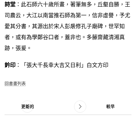
詩堂
：此石師六十歲所畫，著筆無多，丘壑自勝，王
司農云，大江以南當推石師為第一，信非虛譽，予尤
愛其分書，其源出於宋人彭扆修孔子廟碑，世罕知
者，或有為學鄭谷口者，蓋非也。多藤齋藏清湘真
跡，張爰。
鈐印
：「張大千長幸大吉又日利」白文方印
回書畫列表
更新的
較早