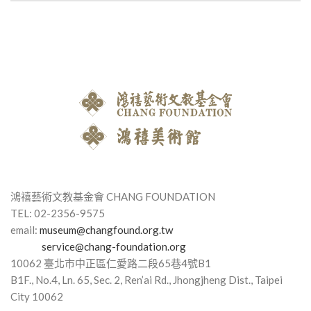
鴻禧藝術文教基金會 CHANG FOUNDATION
TEL: 02-2356-9575
email:
museum@changfound.org.tw
service@chang-foundation.org
10062 臺北市中正區仁愛路⼆段65巷4號B1
B1F., No.4, Ln. 65, Sec. 2, Ren’ai Rd., Jhongjheng Dist., Taipei
City 10062