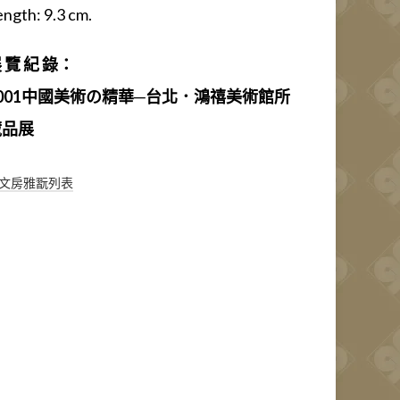
ength: 9.3 cm.
 覽 紀 錄：
2001中國美術の精華─台北．鴻禧美術館所
藏品展
文房雅翫列表