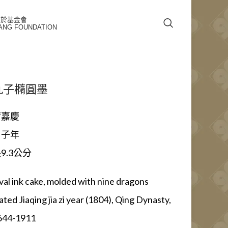
關於基金會
ANG FOUNDATION
九子橢圓墨
清嘉慶
甲子年
9.3公分
val ink cake, molded with nine dragons
ted Jiaqing jia zi year (1804), Qing Dynasty,
644-1911