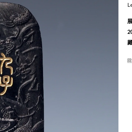
L
展
回