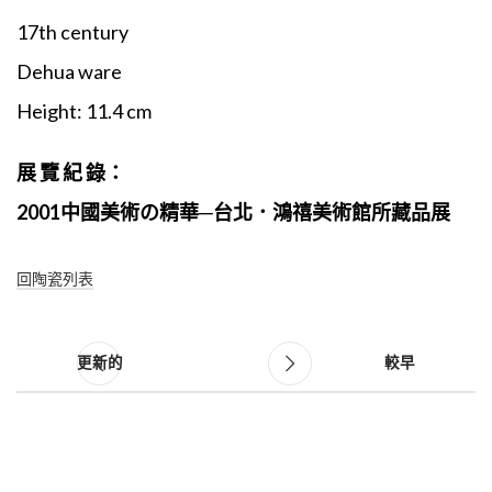
17th century
Dehua ware
Height: 11.4 cm
展 覽 紀 錄：
2001中國美術の精華─台北．鴻禧美術館所藏品展
回陶瓷列表
更新的
較早